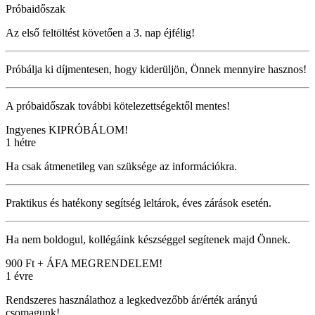
Próbaidőszak
Az első feltöltést követően a 3. nap éjfélig!
Próbálja ki díjmentesen, hogy kiderüljön, Önnek mennyire hasznos!
A próbaidőszak további kötelezettségektől mentes!
Ingyenes
KIPRÓBÁLOM!
1 hétre
Ha csak átmenetileg van szüksége az információkra.
Praktikus és hatékony segítség leltárok, éves zárások esetén.
Ha nem boldogul, kollégáink készséggel segítenek majd Önnek.
900 Ft + ÁFA
MEGRENDELEM!
1 évre
Rendszeres használathoz a legkedvezőbb ár/érték arányú
csomagunk!