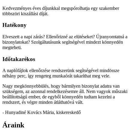
Kedvezményes éves díjunkkal megspórolhatja egy szakember
többszöri kiszállási díját.
Hatékony
Elveszett a napi zárás? Ellenőrizné az elütéseket? Újranyomtatná a
bizonylatokat? Szolgáltatásunk segítségével mindezt könnyedén
megteheti.
Időtakarékos
A naplófájlok ellenőrzése rendszerünk segítségével mindössze
néhány perc, így rengeteg munkaórát takaríthat meg vele.
Nagy megkönnyebbülés, hogy bármilyen bizonylat adatra van
szükségem, az azonnal rendelkezésemre áll. Nem vagyok műszaki
beállítottságú ember, de egyből könnyedén tudtam kezelni a
rendszert, és végre minden átláthatóvá vált.
- Hunyadiné Kovács Mária, kiskereskedő
Áraink