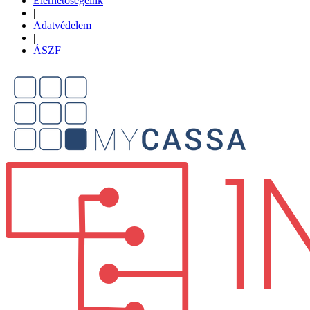
Elérhetőségeink
|
Adatvédelem
|
ÁSZF