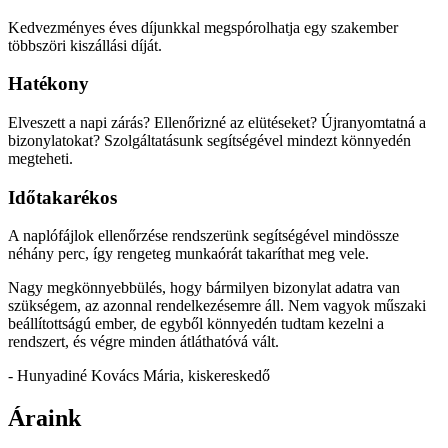
Kedvezményes éves díjunkkal megspórolhatja egy szakember
többszöri kiszállási díját.
Hatékony
Elveszett a napi zárás? Ellenőrizné az elütéseket? Újranyomtatná a
bizonylatokat? Szolgáltatásunk segítségével mindezt könnyedén
megteheti.
Időtakarékos
A naplófájlok ellenőrzése rendszerünk segítségével mindössze
néhány perc, így rengeteg munkaórát takaríthat meg vele.
Nagy megkönnyebbülés, hogy bármilyen bizonylat adatra van
szükségem, az azonnal rendelkezésemre áll. Nem vagyok műszaki
beállítottságú ember, de egyből könnyedén tudtam kezelni a
rendszert, és végre minden átláthatóvá vált.
- Hunyadiné Kovács Mária, kiskereskedő
Áraink