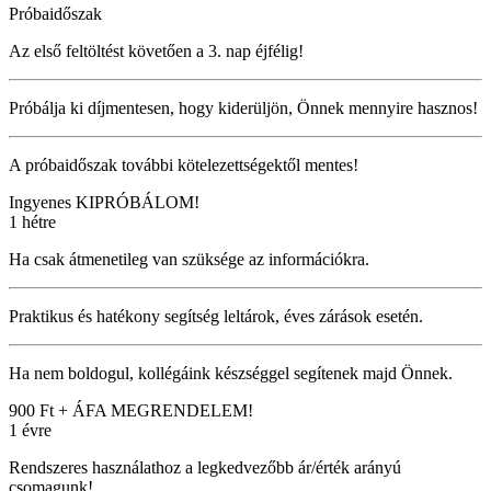
Próbaidőszak
Az első feltöltést követően a 3. nap éjfélig!
Próbálja ki díjmentesen, hogy kiderüljön, Önnek mennyire hasznos!
A próbaidőszak további kötelezettségektől mentes!
Ingyenes
KIPRÓBÁLOM!
1 hétre
Ha csak átmenetileg van szüksége az információkra.
Praktikus és hatékony segítség leltárok, éves zárások esetén.
Ha nem boldogul, kollégáink készséggel segítenek majd Önnek.
900 Ft + ÁFA
MEGRENDELEM!
1 évre
Rendszeres használathoz a legkedvezőbb ár/érték arányú
csomagunk!