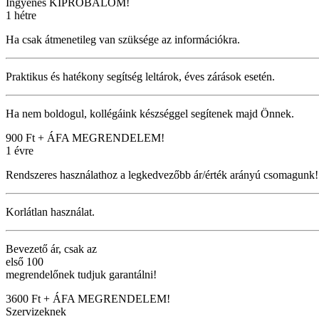
Ingyenes
KIPRÓBÁLOM!
1 hétre
Ha csak átmenetileg van szüksége az információkra.
Praktikus és hatékony segítség leltárok, éves zárások esetén.
Ha nem boldogul, kollégáink készséggel segítenek majd Önnek.
900 Ft + ÁFA
MEGRENDELEM!
1 évre
Rendszeres használathoz a legkedvezőbb ár/érték arányú csomagunk!
Korlátlan használat.
Bevezető ár, csak az
első 100
megrendelőnek tudjuk garantálni!
3600 Ft + ÁFA
MEGRENDELEM!
Szervizeknek