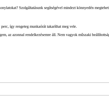
izonylatokat? Szolgáltatásunk segítségével mindezt könnyedén megteheti
perc, így rengeteg munkaórát takaríthat meg vele.
m, az azonnal rendelkezésemre áll. Nem vagyok műszaki beállítottság