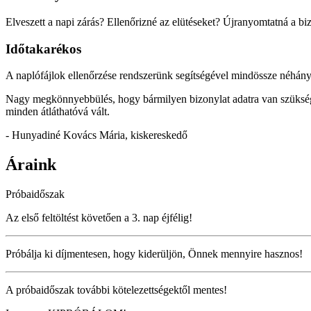
Elveszett a napi zárás? Ellenőrizné az elütéseket? Újranyomtatná a b
Időtakarékos
A naplófájlok ellenőrzése rendszerünk segítségével mindössze néhány 
Nagy megkönnyebbülés, hogy bármilyen bizonylat adatra van szüksége
minden átláthatóvá vált.
- Hunyadiné Kovács Mária, kiskereskedő
Áraink
Próbaidőszak
Az első feltöltést követően a 3. nap éjfélig!
Próbálja ki díjmentesen, hogy kiderüljön, Önnek mennyire hasznos!
A próbaidőszak további kötelezettségektől mentes!