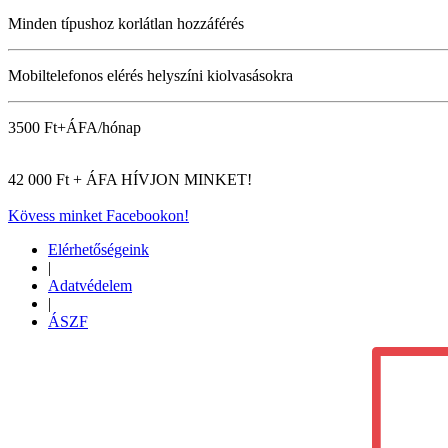
Minden típushoz korlátlan hozzáférés
Mobiltelefonos elérés helyszíni kiolvasásokra
3500 Ft+ÁFA/hónap
42 000 Ft + ÁFA
HÍVJON MINKET!
Kövess minket Facebookon!
Elérhetőségeink
|
Adatvédelem
|
ÁSZF